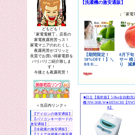
【洗濯機の激安通販】
↓「家電
どもども！
「家電電横丁」店長の
家電夜露死苦っス！
家電マニアのわたくし、
夜露死苦がゴリッと
良質でお買い得家電群を
バリバリご紹介致しま
す！
今後とも夜露死苦！
■日立【風乾燥】5.0kg全自動洗
機 NW-5HR-W★HITACHI【NW
＜当店内リンク＞
R】
【アイロンの激安通販】
【パソコンキーボードの
激安通販】
【冷蔵庫の激安通販】
【２ドア冷蔵庫の激安通