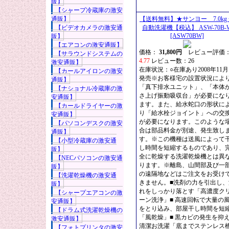
販】
【シャープ冷蔵庫の激安
通販】
【送料無料】★サンヨー 7.0kg
【ビデオカメラの激安通
自動洗濯機【税込】 ASW-70B-
[ASW70BW]
販】
【エアコンの激安通販】
価格：
31,800円
レビュー評価
【サラウンドシステムの
4.77
レビュー数：26
激安通販】
在庫状況：○在庫あり2008年11月
【カールアイロンの激安
発売※お客様宅の設置状況によ
通販】
「真下排水ユニット」、「本体
【ナショナル冷蔵庫の激
さ上げ振動吸収台」が必要にな
安通販】
ます。また、給水蛇口の形状に
【カールドライヤーの激
り「給水栓ジョイント」への交
安通販】
が必要になります。このような
【パソコンデスクの激安
合は部品料金が別途、発生致し
通販】
す。※この機種は送風によって
【小型冷蔵庫の激安通
し時間を短縮するものであり、
販】
全に乾燥する洗濯乾燥機とは異
【NECパソコンの激安通
ります。※離島、山間部及び一
販】
の遠隔地などはご注文をお受け
【洗濯乾燥機の激安通
きません。■洗剤の力を引出し、
販】
れをしっかり落とす「高濃度ク
【シャープエアコンの激
ーン洗浄」■ 高速回転で大量の
安通販】
をとり込み、部屋干し時間を短
【ドラム式洗濯乾燥機の
「風乾燥」■ 黒カビの発生を抑
激安通販】
清潔お洗濯「底までステンレス
【フォトプリンタの激安