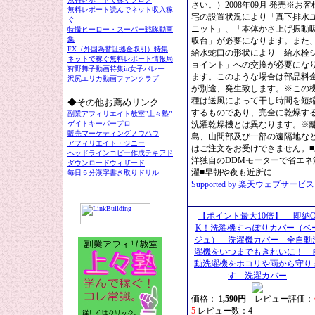
さい。）2008年09月 発売※お客
無料レポート読んでネット収入稼
宅の設置状況により「真下排水
ぐ
ニット」、「本体かさ上げ振動
特撮ヒーロー・スーパー戦隊動画
集
収台」が必要になります。また
FX（外国為替証拠金取引）特集
給水蛇口の形状により「給水栓
ネットで稼ぐ無料レポート情報局
ョイント」への交換が必要にな
狩野舞子動画特集in女子バレー
ます。このような場合は部品料
沢尻エリカ動画ファンクラブ
が別途、発生致します。※この
種は送風によって干し時間を短
◆その他お薦めリンク
するものであり、完全に乾燥す
副業アフィリエイト教室”上々塾”
ゲイトキーパープロ
洗濯乾燥機とは異なります。※
販売マーケティングノウハウ
島、山間部及び一部の遠隔地な
アフィリエイト・ジニー
はご注文をお受けできません。■
ヘッドラインコピー作成テキアド
洋独自のDDMモーターで省エネ
ダウンロードウィザード
濯■早朝や夜も近所に
毎日５分漢字書き取りドリル
Supported by 楽天ウェブサービス
【ポイント最大10倍】 即納
K！洗濯機すっぽりカバー（ベ
リンクグループ1
ジュ） 洗濯機カバー 全自動
濯機をいつまでもきれいに！ 
動洗濯機をホコリや雨から守り
す 洗濯カバー
価格：
1,590円
レビュー評価：
5
レビュー数：4