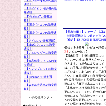
【サンヨー冷蔵庫の激安
通販】
【サイクロン掃除機の激
安通販】
【Windows7の激安通
販】
【IBMパソコンの激安通
販】
【週末特価！】シャープ 6.0kg
【IBMパソコンの激安通
自動洗濯機穴なし槽 カビぎら
販】
【税込】 ES-FG60J-H [ESFG60J
【アイロンの激安通販】
【MACパソコンの激安
価格：
34,800円
レビュー評価
通販】
3.8
レビュー数：5
【シュレッダーの激安通
【週末特価！】※特価商品につ
販】
き、お一人様1台限りとさせてい
【液晶保護フィルムの激
だきます。（場合によりまして
安通販】
は、お手配に時間がかかること
【ペンタブレットの激安
ございます。あらかじめご了承
通販】
さい。）在庫状況：お取り寄せ20
【Windows7の激安通
9年02月 発売※お客様宅の設置
販】
況により「真下排水ユニット」
【省エネ冷蔵庫の激安通
「本体かさ上げ振動吸収台」が
販】
要になります。また、給水蛇口
形状により「給水栓ジョイント
＜その他リンク＞
への交換が必要になります。こ
ような場合は部品料金が別途、
◆お気に入り