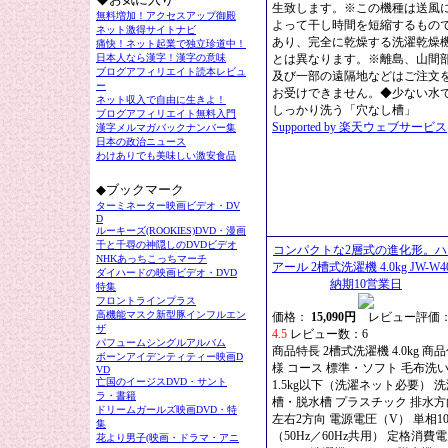
生致します。※この機種は送風
無料増加！アクセスアップ御殿
よって干し時間を短縮するもの
ネット激得サイトナビ
あり、完全に乾燥する洗濯乾燥
痛快！ネット起業で独立珍道中！
日本人なら漢字！漢字の意味
とは異なります。※離島、山間
ブログアフィリエイト読本レビュ
及び一部の遠隔地などはご注文
ー
お受けできません。◆少ない水
ネット収入で自由に生きよ！
しっかり洗う「穴なし槽」
ブログアフィリエイト無料入門
Supported by 楽天ウェブサービス
漢字メルマガバックナンバー集
日本の政治ニュース
わけありでも美味しい激安食品
◆ブックマーク
ターミネーター映画ビデオ・DV
D
ルーキーズ(ROOKIES)DVD・漫画
千と千尋の神隠しのDVDビデオ
コンパクトな2層式の進化形。ハ
NHKあっちこっちマーチ
アール 2槽式洗濯機 4.0kg JW-W4
ダイハードの映画ビデオ・DVD
納期10営業日
特集
フロントラインプラス
高機能マスク新型豚インフルエン
価格：
15,090円
レビュー評価
ザ
4.5
レビュー数：6
パフュームシングルアルバム
商品特長 2槽式洗濯機 4.0kg 商
ボーンアイデンティティー映画D
様 コース 標準・ソフト 毛布洗
VD
亡国のイージスDVD・サント
1.5kg以下（洗濯ネット必要） 
ラ・書籍
槽・脱水槽 プラスチック 排水方
ドリームガールズ映画DVD・特
左右2方向 電源電圧（V） 単相10
集
（50Hz／60Hz共用） 定格消費
花より男子(映画・ドラマ・アニ