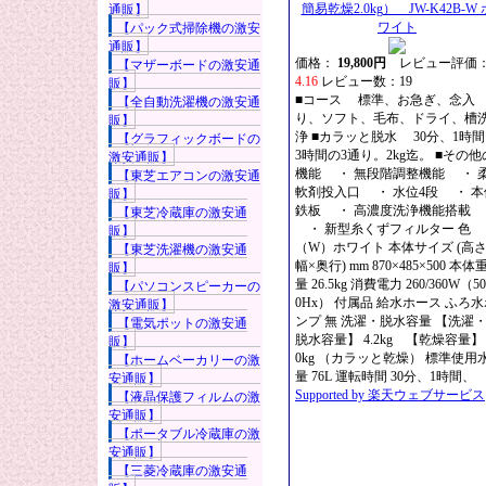
簡易乾燥2.0kg） JW-K42B-W 
通販】
ワイト
【パック式掃除機の激安
通販】
価格：
19,800円
レビュー評価
【マザーボードの激安通
4.16
レビュー数：19
販】
■コース 標準、お急ぎ、念入
【全自動洗濯機の激安通
り、ソフト、毛布、ドライ、槽
販】
浄 ■カラッと脱水 30分、1時
【グラフィックボードの
3時間の3通り。2kg迄。 ■その他
激安通販】
機能 ・ 無段階調整機能 ・ 
【東芝エアコンの激安通
軟剤投入口 ・ 水位4段 ・ 本
販】
鉄板 ・ 高濃度洗浄機能搭載
【東芝冷蔵庫の激安通
・ 新型糸くずフィルター 色
販】
（W）ホワイト 本体サイズ (高さ
【東芝洗濯機の激安通
幅×奥行) mm 870×485×500 本体
販】
量 26.5kg 消費電力 260/360W（50
【パソコンスピーカーの
0Hx） 付属品 給水ホース ふろ
激安通販】
ンプ 無 洗濯・脱水容量 【洗濯
【電気ポットの激安通
脱水容量】 4.2kg 【乾燥容量】 
販】
0kg （カラッと乾燥） 標準使用
【ホームベーカリーの激
量 76L 運転時間 30分、1時間、
安通販】
Supported by 楽天ウェブサービス
【液晶保護フィルムの激
安通販】
【ポータブル冷蔵庫の激
安通販】
【三菱冷蔵庫の激安通