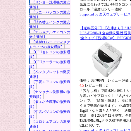
【サンヨー洗濯機の激安
気温に合わせて洗い時間をコン
通販】
ロール「温度センサー濃縮
【ソニーパソコンの激安
Supported by 楽天ウェブサービス
通販】
【詰め替えインクの激安
通販】
【送料区分C】【在庫あり】SHA
【ナショナルエアコンの
P ES-FG60J-H 全自動洗濯機 送
激安通販】
燥タイプ【洗濯6.0kg】 ESFG60
【外付けハードディスク
ドライブの激安通販】
【CPUセレロンの激安通
販】
【CPUクーラーの激安通
販】
【ペンタブレットの激安
通販】
価格：
33,700円
レビュー評価
【三菱エアコンの激安通
4.5
レビュー数：2
販】
「穴なし槽」で節水No.1※1！ 
【ナショナル洗濯機の激
な黒カビをブロック！ 「Ag+イ
安通販】
ン」で、［除菌・防臭］。次に
【省エネ冷蔵庫の激安通
うまで効果が続きます。 化繊衣
販】
1kg以下ならほとんど乾く 「送
【中古パソコンの激安通
乾燥」 ※1 2008年12月現在。全
販】
動洗濯機6.0kgクラス標準使用水
【コロナエアコンの激安
82Lにおいて。
通販】
Supported by 楽天ウェブサービス