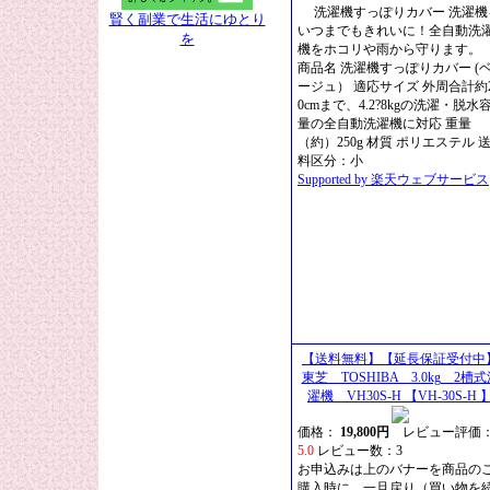
洗濯機すっぽりカバー 洗濯機
賢く副業で生活にゆとり
いつまでもきれいに！全自動洗
を
機をホコリや雨から守ります。
商品名 洗濯機すっぽりカバー (
ージュ） 適応サイズ 外周合計約2
0cmまで、4.2?8kgの洗濯・脱水
量の全自動洗濯機に対応 重量
（約）250g 材質 ポリエステル 
料区分：小
Supported by 楽天ウェブサービス
【送料無料】【延長保証受付中
東芝 TOSHIBA 3.0kg 2槽式
濯機 VH30S-H 【VH-30S-H 
価格：
19,800円
レビュー評価
5.0
レビュー数：3
お申込みは上のバナーを商品の
購入時に、一旦戻り（買い物を