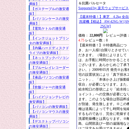
＆抗菌パルセータ
通販】
Supported by 楽天ウェブサービス
【ガステーブルの激安通
販】
【週末特価！】東芝 4.2kg 全
【パソコンケースの激安
洗濯機【税込】 AW-42SG-W [A
通販】
2SGW]
【電気ケトルの激安通
販】
価格：
22,800円
レビュー評価
【インクジェットプリン
4.75
レビュー数：8
タの激安通販】
【週末特価！】※特価商品につ
【内臓ハードディスクド
き、お一人様1台限りとさせてい
ライブの激安通販】
だきます。（場合によりまして
【ネットブックパソコン
は、お手配に時間がかかること
の激安通販】
ございます。あらかじめご了承
【ブルーレイレコーダー
さい。）2009年05月 発売※お客
の激安通販】
宅の設置状況により「真下排水
【液晶パソコンの激安通
ニット」、「本体かさ上げ振動
販】
収台」が必要になります。また
【炊飯ジャーの激安通
給水蛇口の形状により「給水栓
販】
ョイント」への交換が必要にな
【ハイビジョンテレビの
ます。このような場合は部品料
激安通販】
が別途、発生致します。※この
【パソコンの激安通販】
種は送風によって干し時間を短
【パソコンマウスの激安
するものであり、完全に乾燥す
通販】
洗濯乾燥機とは異なります。※
【デスクトップパソコン
島、山間部及び一部の遠隔地な
の激安通販】
はご注文をお受けできません。