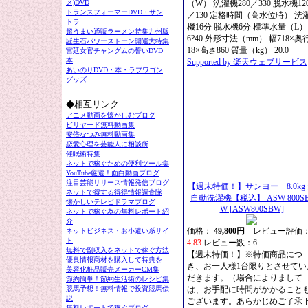
メ)DVD
（W） 洗濯機280／330 脱水機12
トランスフォーマーDVD・サン
／130 定格時間（高水位時） 洗
トラ
機16分 脱水機6分 標準水量（L） 
超うまい通販ラーメン特集九州版
6?40 外形寸法（mm） 幅718×奥
誕生石パワーストーン開運大特集
18×高さ860 質量（kg） 20.0
宮廷女官チャングムの誓いDVD
本
Supported by 楽天ウェブサービス
あいのりDVD・本・ラブワゴン
グッズ
◆
相互リンク
アニメ動画を懐かしむブログ
ビリヤード無料動画集
安倍なつみ無料動画集
恋愛心理を芸能人に相談所
催眠術特集
ネットで稼ぐための便利ツール集
YouTube厳選！面白動画ブログ
注目芸能リリース情報発信ブログ
【週末特価！】サンヨー 8.0kg
ネットで得する得得情報調査隊
自動洗濯機【税込】 ASW-800SB
懐かしいテレビドラマブログ
W [ASW800SBW]
ネットで稼ぐ為の無料レポート紹
介
価格：
49,800円
レビュー評価
ネットビジネス・お小遣い系サイ
ト
4.83
レビュー数：6
無料で副収入をネットで稼ぐ方法
【週末特価！】※特価商品につ
優良情報商材を購入して特典を
き、お一人様1台限りとさせてい
美容化粧品販売メーカーCM集
だきます。（場合によりまして
節約簡単！節約生活術のレシピ集
競馬予想！無料情報で投資競馬伝
は、お手配に時間がかかること
説
ございます。あらかじめご了承
無料レポートで稼ぐブログ