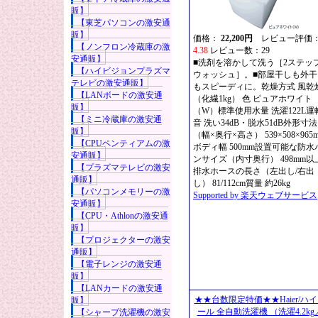
販】
【東芝パソコンの激安通
販】
価格：
22,200円
レビュー評価
【ノンフロン冷蔵庫の激
4.38
レビュー数：29
安通販】
■洗剤を溶かして洗う［2ステッ
【ハイビジョンプラズマ
ウォッシュ］。■部屋干しも外干
テレビの激安通販】
もスピーディに。乾燥方式 風乾
【LANボードの激安通
（化繊1kg） 色 ピュアホワイト
販】
（W）標準使用水量 洗濯122L運
【ミニ冷蔵庫の激安通
音 洗い34dB・脱水51dB外形寸法
販】
（幅×奥行×高さ） 539×508×965
【CPUペンティアムの激
ボディ幅 500mm設置可能な防水
安通販】
ンサイズ（内寸奥行） 498mm以
【プラズマテレビの激安
排水ホースの長さ（左出し/右出
通販】
し） 81/112cm質量 約26kg
【パソコンメモリーの激
Supported by 楽天ウェブサービス
安通販】
【CPU・Athlonの激安通
販】
【プロジェクターの激安
通販】
【電子レンジの激安通
販】
【LANカードの激安通
★★台数限定特価★★Haier/ハ
販】
ール 全自動洗濯機 （洗濯4.2kg
【シャープ洗濯機の激安